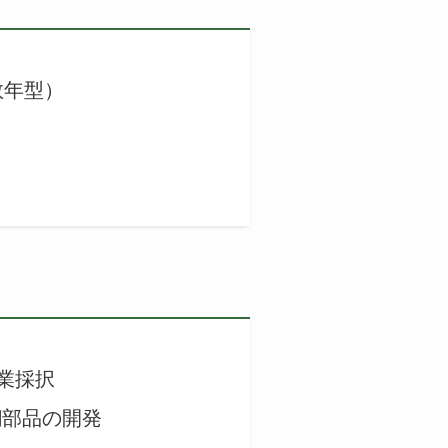
数年型）
業採択
鋼部品の開発